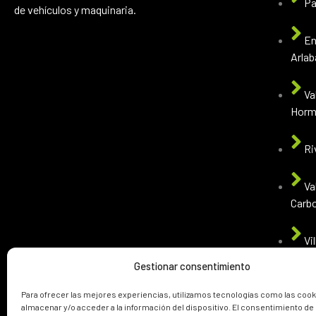
Pa
de vehículos y maquinaria.
En
Arlab
Va
Hormi
Ri
Va
Carbo
Vi
real 
Gestionar consentimiento
Para ofrecer las mejores experiencias, utilizamos tecnologías como las cook
almacenar y/o acceder a la información del dispositivo. El consentimiento de