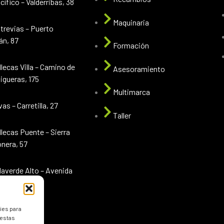
cífico – Valderribas, 38
Maquinaria
trevias – Puerto
án, 87
Formación
llecas Villa – Camino de
Asesoramiento
gueras, 175
Multimarca
vas – Carretilla, 27
Taller
llecas Puente – Sierra
nera, 57
llaverde Alto – Avenida
de pinto 118
ies para
 estas